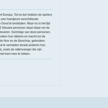
rt Europa. Tot nu toe hebben de spelers
 een handjevol verschillende
ood te bestrijden. Maar nu is het tijd
 12 Nieuwe personen staan klaar om de
 zij leveren. Sommige van deze personen,
bruiken hun rijkdom en macht om de
 de Non en de Bisschop, gebruiken
d te vermijden terwijl anderen hun
j, zoals de rattenvanger die zijn
 met hem mee te lokken.