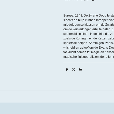
Europa, 1348. De Zwarte Dood teiste
slechts de hulp kunnen inroepen van
middeleeuwse klassen om de Zwarte D
om de versterkingen erbij te halen.
spelers bij te staan in de strijd die
zoals de Koningin en de Keizer, ge
spelers te helpen. Sommigen, zoals
wijsheid en geloof om de Zwarte Doo
toevlucht nemen tot magie en hekseri
magische fluit gebruikt om de ratten
D
D
S
e
e
h
l
e
a
e
l
r
n
e