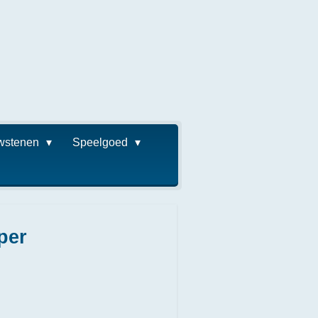
wstenen
Speelgoed
per