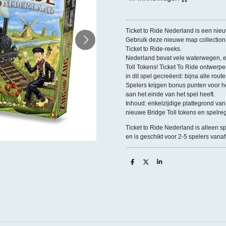
Ticket to Ride Nederland is een nieu
Gebruik deze nieuwe map collection 
Ticket to Ride-reeks.
Nederland bevat vele waterwegen, en 
Toll Tokens! Ticket To Ride ontwerpe
in dit spel gecreëerd: bijna alle rout
Spelers krijgen bonus punten voor h
aan het einde van het spel heeft.
Inhoud: enkelzijdige plattegrond van
nieuwe Bridge Toll tokens en spelreg
Ticket to Ride Nederland is alleen s
en is geschikt voor 2-5 spelers vanaf 
D
D
S
e
e
h
l
e
a
e
l
r
n
e