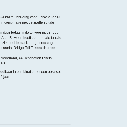
we kaartuitbreiding voor Ticket to Ride!
in combinatie met de spellen uit de
daar betaal jij de tol voor met Bridge
r Alan R. Moon heeft een geniale functie
es zijn double-track bridge crossings.
et aantal Bridge Toll Tokens dat men
 Nederland, 44 Destination tickets,
els.
peelbaar in combinatie met een besisset
8 jaar.