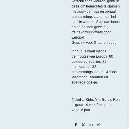
verschillende kleuren, gebruik
deze om treinroutes te claimen
met jouw treintjes en behaal
bestemmingskaarten om het
spel te winnen! Stap aan boord
en beleef een geweldig
treinavontuur dwars door
Europa!
Geschikt voor 6 jaar en ouder.
Inhoud: 1 kaart met de
treinroutes van Europa, 80
gekleurde treintjes, 72
treinkaarten, 32
bestemmingskaarten, 4 "Oost-
West" bonuskaarten en 1
spelregelboekje.
Ticket to Ride: Mijn Eerste Reis
is geschikt voor 2-4 spelers
vanaf 6 jaar.
D
D
S
D