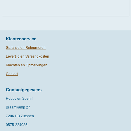
e
e
h
e
l
e
a
l
e
l
r
e
n
e
n
Klantenservice
Garantie en Retourneren
Levertijd en Verzendkosten
Klachten en Opmerkingen
Contact
Contactgegevens
Hobby en Spel.nl
Braamkamp 27
7206 HB Zutphen
0575-
224085