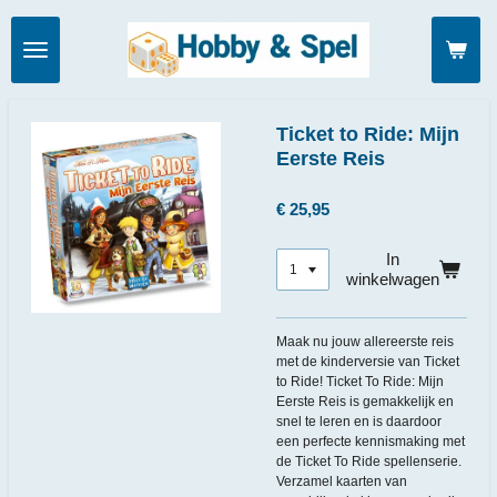
Ga
direct
naar
de
hoofdinhoud
Ticket to Ride: Mijn
Eerste Reis
€ 25,95
In
winkelwagen
Maak nu jouw allereerste reis
met de kinderversie van Ticket
to Ride! Ticket To Ride: Mijn
Eerste Reis is gemakkelijk en
snel te leren en is daardoor
een perfecte kennismaking met
de Ticket To Ride spellenserie.
Verzamel kaarten van