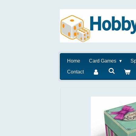
Ga
direct
naar
de
hoofdinhoud
Home
Card Games
Sp
Contact