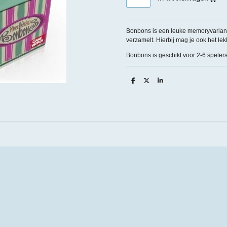
Bonbons is een leuke memoryvarian
verzamelt. Hierbij mag je ook het lek
Bonbons is geschikt voor 2-6 spelers
D
D
S
e
e
h
l
e
a
e
l
r
n
e