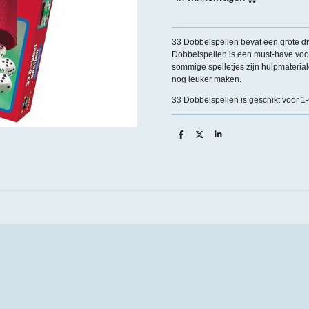
33 Dobbelspellen bevat een grote di
Dobbelspellen is een must-have voor
sommige spelletjes zijn hulpmaterial
nog leuker maken.
33 Dobbelspellen is geschikt voor 1-6
D
D
S
e
e
h
l
e
a
e
l
r
n
e