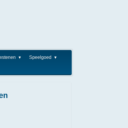
wstenen
Speelgoed
en