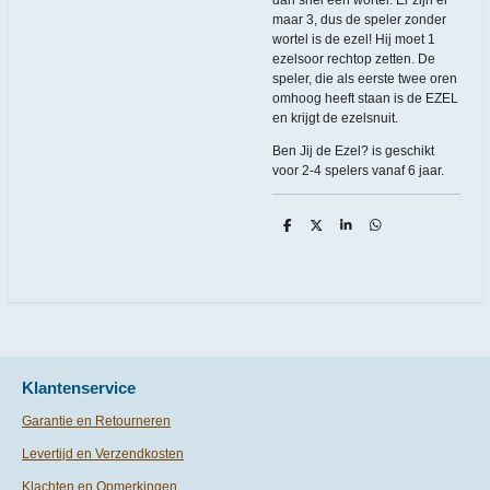
maar 3, dus de speler zonder
wortel is de ezel! Hij moet 1
ezelsoor rechtop zetten. De
speler, die als eerste twee oren
omhoog heeft staan is de EZEL
en krijgt de ezelsnuit.
Ben Jij de Ezel? is geschikt
voor 2-4 spelers vanaf 6 jaar.
D
D
S
D
e
e
h
e
l
e
a
l
e
l
r
e
n
e
n
Klantenservice
Garantie en Retourneren
Levertijd en Verzendkosten
Klachten en Opmerkingen