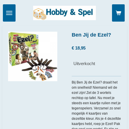
Ga
direct
naar
de
hoofdinhoud
Ben Jij de Ezel?
€ 18,95
Uitverkocht
Bij Ben Jij de Ezel? draait het
om snelheid! Niemand wil de
ezel zijn! Zet de 3 wortels
rechtop op tafel. Nu moet je
steeds een kaartje ruilen met je
tegenspelers. Verzamel zo snel
mogelijk 4 kaartjes van
dezelfde kleur. Als je 4 dezelfde
kaartjes hebt, roep je Ezel! Pak
dan snel een wortel. Er zijn er