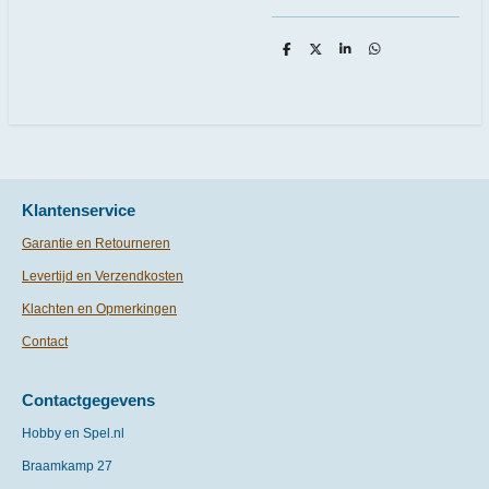
D
D
S
D
e
e
h
e
l
e
a
l
e
l
r
e
n
e
n
Klantenservice
Garantie en Retourneren
Levertijd en Verzendkosten
Klachten en Opmerkingen
Contact
Contactgegevens
Hobby en Spel.nl
Braamkamp 27