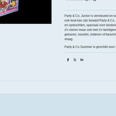
Party & Co. Junior is vernieuwd en w
ook leuk kan zijn bewijst Party & Co
en opdrachten, speciaal voor kinderen
z'n vieren maar ook met z'n twintige
gebaren, neuriën, imiteren of beschr
vraag.
Party & Co Summer is geschikt voor 3
D
D
S
e
e
h
l
e
a
e
l
r
n
e