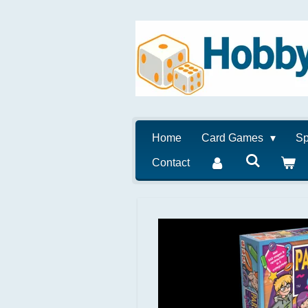
Ga
direct
naar
de
hoofdinhoud
Home
Card Games
Sp
Contact