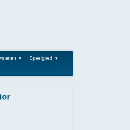
wstenen
Speelgoed
ior