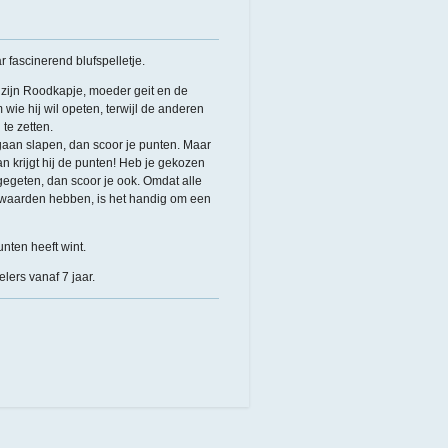
 fascinerend blufspelletje.
n zijn Roodkapje, moeder geit en de
 wie hij wil opeten, terwijl de anderen
te zetten.
 gaan slapen, dan scoor je punten. Maar
dan krijgt hij de punten! Heb je gekozen
gegeten, dan scoor je ook. Omdat alle
e waarden hebben, is het handig om een
nten heeft wint.
lers vanaf 7 jaar.