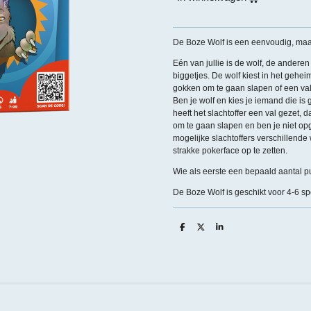
De Boze Wolf is een eenvoudig, maar
Eén van jullie is de wolf, de andere
biggetjes. De wolf kiest in het geheim
gokken om te gaan slapen of een val 
Ben je wolf en kies je iemand die is
heeft het slachtoffer een val gezet, 
om te gaan slapen en ben je niet op
mogelijke slachtoffers verschillend
strakke pokerface op te zetten.
Wie als eerste een bepaald aantal pu
De Boze Wolf is geschikt voor 4-6 spe
D
D
S
e
e
h
l
e
a
e
l
r
n
e