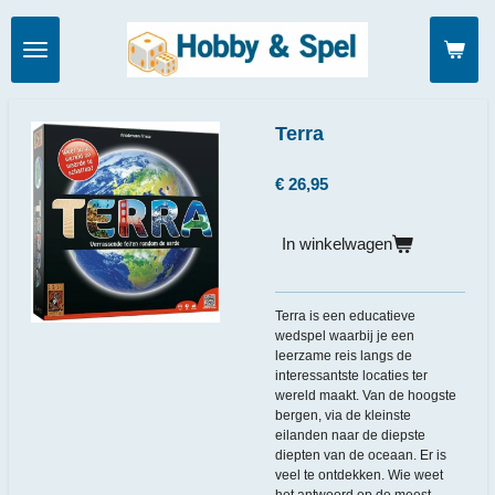
Ga
direct
naar
de
hoofdinhoud
Terra
€ 26,95
In winkelwagen
Terra is een educatieve
wedspel waarbij je een
leerzame reis langs de
interessantste locaties ter
wereld maakt. Van de hoogste
bergen, via de kleinste
eilanden naar de diepste
diepten van de oceaan. Er is
veel te ontdekken. Wie weet
het antwoord op de meest