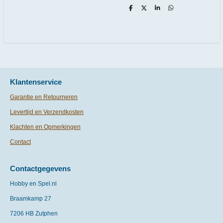
D
D
S
D
e
e
h
e
l
e
a
l
e
l
r
e
n
e
n
Klantenservice
Garantie en Retourneren
Levertijd en Verzendkosten
Klachten en Opmerkingen
Contact
Contactgegevens
Hobby en Spel.nl
Braamkamp 27
7206 HB Zutphen