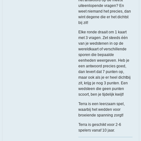
uiteenlopende vragen? En
weet niemand het precies, dan
wint degene die er het dichtst
bij zit!
Elke ronde draait om 1 kaart
met 3 vragen. Zet steeds één
van je wedstenen in op de
wereldkaart of verschillende
sporen die bepaalde
eenheden weergeven. Heb je
een antwoord precies goed,
dan levert dat 7 punten op,
maar ook als je er heel dichtbij
zit, krijg je nog 3 punten. Een
wedsteen die geen punten
scoort, ben je tijdelijk kwijt!
Terra is een leerzaam spel,
waarbij het wedden voor
broeiende spanning zorgt!
Terra is geschikt voor 2-6
spelers vanaf 10 jaar.