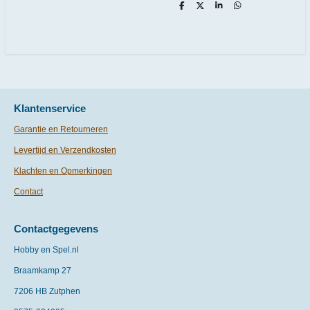
D
D
S
D
e
e
h
e
l
e
a
l
e
l
r
e
n
e
n
Klantenservice
Garantie en Retourneren
Levertijd en Verzendkosten
Klachten en Opmerkingen
Contact
Contactgegevens
Hobby en Spel.nl
Braamkamp 27
7206 HB Zutphen