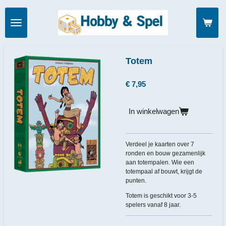
Ga
direct
naar
de
hoofdinhoud
Totem
€ 7,95
In winkelwagen
Verdeel je kaarten over 7
ronden en bouw gezamenlijk
aan totempalen. Wie een
totempaal af bouwt, krijgt de
punten.
Totem is geschikt voor 3-5
spelers vanaf 8 jaar.