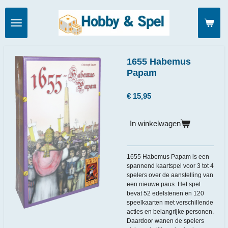
Ga
direct
naar
de
hoofdinhoud
1655 Habemus
Papam
€ 15,95
In winkelwagen
1655 Habemus Papam is een
spannend kaartspel voor 3 tot 4
spelers over de aanstelling van
een nieuwe paus. Het spel
bevat 52 edelstenen en 120
speelkaarten met verschillende
acties en belangrijke personen.
Daardoor wanen de spelers