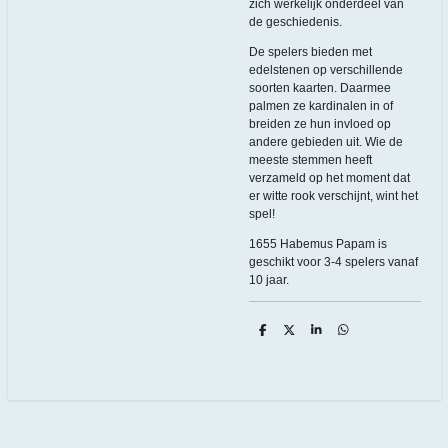
zich werkelijk onderdeel van
de geschiedenis.
De spelers bieden met
edelstenen op verschillende
soorten kaarten. Daarmee
palmen ze kardinalen in of
breiden ze hun invloed op
andere gebieden uit. Wie de
meeste stemmen heeft
verzameld op het moment dat
er witte rook verschijnt, wint het
spel!
1655 Habemus Papam is
geschikt voor 3-4 spelers vanaf
10 jaar.
D
D
S
D
e
e
h
e
l
e
a
l
e
l
r
e
n
e
n