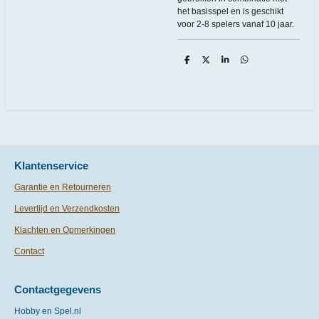
het basisspel en is geschikt
voor 2-8 spelers vanaf 10 jaar.
D
D
S
D
e
e
h
e
l
e
a
l
e
l
r
e
n
e
n
Klantenservice
Garantie en Retourneren
Levertijd en Verzendkosten
Klachten en Opmerkingen
Contact
Contactgegevens
Hobby en Spel.nl