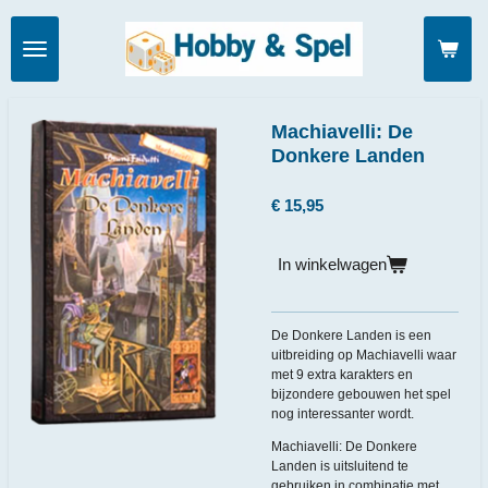
Ga
direct
naar
de
hoofdinhoud
Machiavelli: De
Donkere Landen
€ 15,95
In winkelwagen
De Donkere Landen is een
uitbreiding op Machiavelli waar
met 9 extra karakters en
bijzondere gebouwen het spel
nog interessanter wordt.
Machiavelli: De Donkere
Landen is uitsluitend te
gebruiken in combinatie met