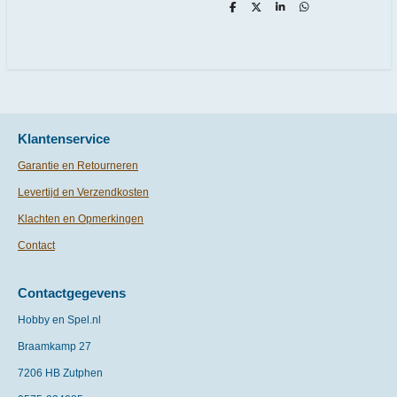
D
D
S
D
e
e
h
e
l
e
a
l
e
l
r
e
n
e
n
Klantenservice
Garantie en Retourneren
Levertijd en Verzendkosten
Klachten en Opmerkingen
Contact
Contactgegevens
Hobby en Spel.nl
Braamkamp 27
7206 HB Zutphen