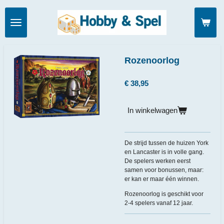
Ga
direct
naar
de
hoofdinhoud
Rozenoorlog
€ 38,95
In winkelwagen
De strijd tussen de huizen York
en Lancaster is in volle gang.
De spelers werken eerst
samen voor bonussen, maar:
er kan er maar één winnen.
Rozenoorlog is geschikt voor
2-4 spelers vanaf 12 jaar.