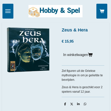
Ga
direct
naar
de
hoofdinhoud
Zeus & Hera
€ 15,95
In winkelwagen
Zet figuren uit de Griekse
mythologie in om je geliefde te
bevrijden.
Zeus & Hera is geschikt voor 2
spelers vanaf 12 jaar.
D
D
S
D
e
e
h
e