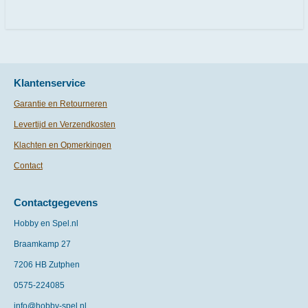
l
e
a
l
e
l
r
e
n
e
n
Klantenservice
Garantie en Retourneren
Levertijd en Verzendkosten
Klachten en Opmerkingen
Contact
Contactgegevens
Hobby en Spel.nl
Braamkamp 27
7206 HB Zutphen
0575-
224085
info@hobby-spel.nl