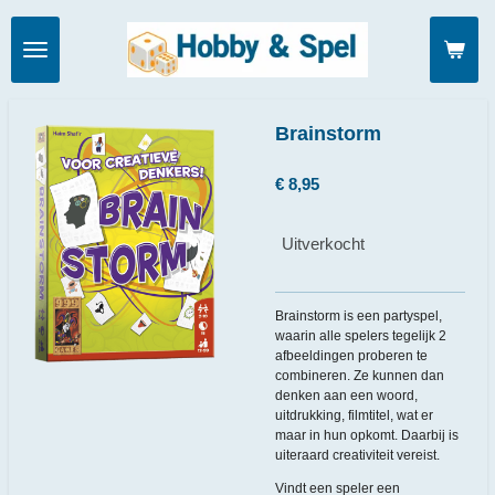
Ga
direct
naar
de
hoofdinhoud
Brainstorm
€ 8,95
Uitverkocht
Brainstorm is een partyspel,
waarin alle spelers tegelijk 2
afbeeldingen proberen te
combineren. Ze kunnen dan
denken aan een woord,
uitdrukking, filmtitel, wat er
maar in hun opkomt. Daarbij is
uiteraard creativiteit vereist.
Vindt een speler een