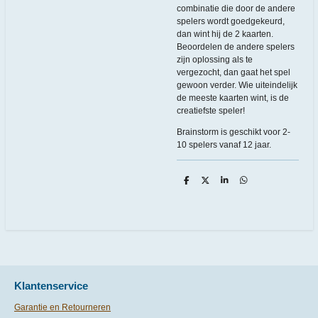
combinatie die door de andere
spelers wordt goedgekeurd,
dan wint hij de 2 kaarten.
Beoordelen de andere spelers
zijn oplossing als te
vergezocht, dan gaat het spel
gewoon verder. Wie uiteindelijk
de meeste kaarten wint, is de
creatiefste speler!
Brainstorm is geschikt voor 2-
10 spelers vanaf 12 jaar.
D
D
S
D
e
e
h
e
l
e
a
l
e
l
r
e
n
e
n
Klantenservice
Garantie en Retourneren