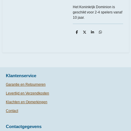
Het Koninkrijk Dominion is
geschikt voor 2-4 spelers vanaf
10 jaar.
D
D
S
D
e
e
h
e
l
e
a
l
e
l
r
e
n
e
n
Klantenservice
Garantie en Retourneren
Levertijd en Verzendkosten
Klachten en Opmerkingen
Contact
Contactgegevens