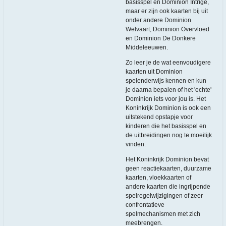
basisspel en Dominion Intrige,
maar er zijn ook kaarten bij uit
onder andere Dominion
Welvaart, Dominion Overvloed
en Dominion De Donkere
Middeleeuwen.
Zo leer je de wat eenvoudigere
kaarten uit Dominion
spelenderwijs kennen en kun
je daarna bepalen of het 'echte'
Dominion iets voor jou is. Het
Koninkrijk Dominion is ook een
uitstekend opstapje voor
kinderen die het basisspel en
de uitbreidingen nog te moeilijk
vinden.
Het Koninkrijk Dominion bevat
geen reactiekaarten, duurzame
kaarten, vloekkaarten of
andere kaarten die ingrijpende
spelregelwijzigingen of zeer
confrontatieve
spelmechanismen met zich
meebrengen.