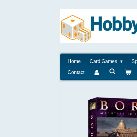
Ga
direct
naar
de
hoofdinhoud
Home
Card Games
Sp
Contact