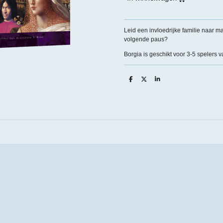
Leid een invloedrijke familie naar ma
volgende paus?
Borgia is geschikt voor 3-5 spelers v
D
D
S
e
e
h
l
e
a
e
l
r
n
e