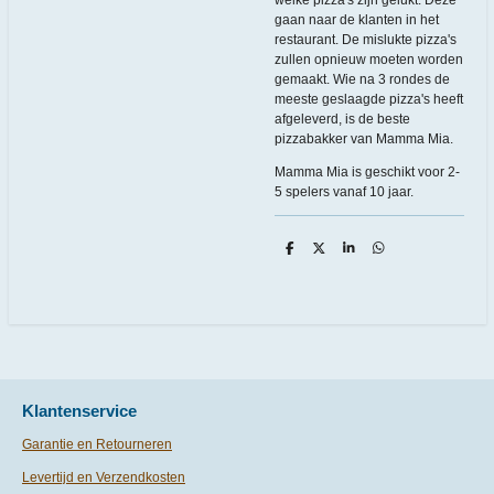
welke pizza's zijn gelukt. Deze
gaan naar de klanten in het
restaurant. De mislukte pizza's
zullen opnieuw moeten worden
gemaakt. Wie na 3 rondes de
meeste geslaagde pizza's heeft
afgeleverd, is de beste
pizzabakker van Mamma Mia.
Mamma Mia is geschikt voor 2-
5 spelers vanaf 10 jaar.
D
D
S
D
e
e
h
e
l
e
a
l
e
l
r
e
n
e
n
Klantenservice
Garantie en Retourneren
Levertijd en Verzendkosten