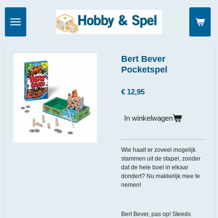
Ga
direct
naar
de
hoofdinhoud
Bert Bever
Pocketspel
€ 12,95
In winkelwagen
Wie haalt er zoveel mogelijk
stammen uit de stapel, zonder
dat de hele boel in elkaar
dondert? Nu makkelijk mee te
nemen!
Bert Bever, pas op! Steeds