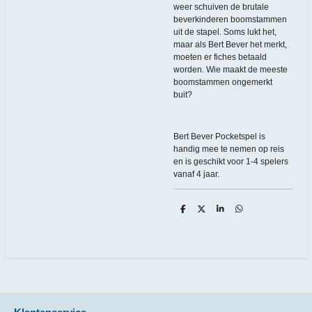
weer schuiven de brutale
beverkinderen boomstammen
uit de stapel. Soms lukt het,
maar als Bert Bever het merkt,
moeten er fiches betaald
worden. Wie maakt de meeste
boomstammen ongemerkt
buit?
Bert Bever Pocketspel is
handig mee te nemen op reis
en is geschikt voor 1-4 spelers
vanaf 4 jaar.
D
D
S
D
e
e
h
e
l
e
a
l
e
l
r
e
n
e
n