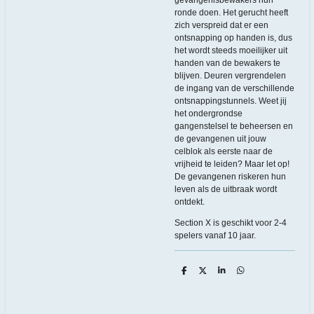
ronde doen. Het gerucht heeft
zich verspreid dat er een
ontsnapping op handen is, dus
het wordt steeds moeilijker uit
handen van de bewakers te
blijven. Deuren vergrendelen
de ingang van de verschillende
ontsnappingstunnels. Weet jij
het ondergrondse
gangenstelsel te beheersen en
de gevangenen uit jouw
celblok als eerste naar de
vrijheid te leiden? Maar let op!
De gevangenen riskeren hun
leven als de uitbraak wordt
ontdekt.
Section X is geschikt voor 2-4
spelers vanaf 10 jaar.
D
D
S
D
e
e
h
e
l
e
a
l
e
l
r
e
n
e
n