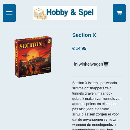
Ga
direct
naar
de
hoofdinhoud
Section X
€ 14,95
In winkelwagen
Section X is een spel waarin
slimme ontsnappers zelf
tunnels graven, maar ook
gebruik maken van tunnels van
andere spelers en elkaar de
pas afsnijden. Speciale
schuilplaatsen zorgen er voor
dat de gevangenen veilig zijn
wanneer de meedogenloze
gevangenisbewakers hun