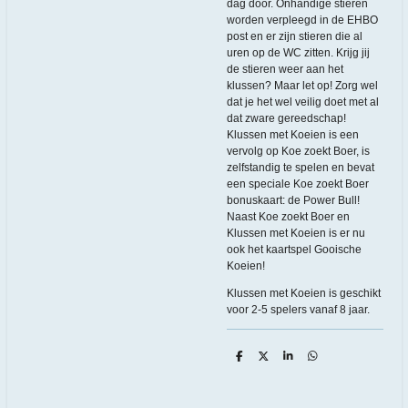
dag door. Onhandige stieren
worden verpleegd in de EHBO
post en er zijn stieren die al
uren op de WC zitten. Krijg jij
de stieren weer aan het
klussen? Maar let op! Zorg wel
dat je het wel veilig doet met al
dat zware gereedschap!
Klussen met Koeien is een
vervolg op Koe zoekt Boer, is
zelfstandig te spelen en bevat
een speciale Koe zoekt Boer
bonuskaart: de Power Bull!
Naast Koe zoekt Boer en
Klussen met Koeien is er nu
ook het kaartspel Gooische
Koeien!
Klussen met Koeien is geschikt
voor 2-5 spelers vanaf 8 jaar.
D
D
S
D
e
e
h
e
l
e
a
l
e
l
r
e
n
e
n