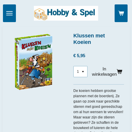
Ga
direct
naar
de
hoofdinhoud
Klussen met
Koeien
€ 5,95
In
winkelwagen
De koeien hebben grootse
plannen met de boerderij. Ze
gaan op zoek naar geschikte
stieren met goed gereedschap
om al hun wensen te vervullen!
Maar waar zijn die stieren
gebleven? Ze schaften in de
bouwkeet of luieren de hele