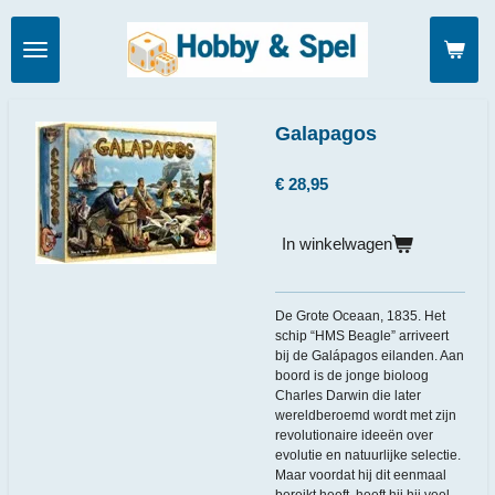
Ga
direct
naar
de
hoofdinhoud
Galapagos
€ 28,95
In winkelwagen
De Grote Oceaan, 1835. Het
schip “HMS Beagle” arriveert
bij de Galápagos eilanden. Aan
boord is de jonge bioloog
Charles Darwin die later
wereldberoemd wordt met zijn
revolutionaire ideeën over
evolutie en natuurlijke selectie.
Maar voordat hij dit eenmaal
bereikt heeft, heeft hij hij veel