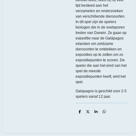
tijd besteed aan het
verzamelen en onderzoeken
van verschillende diersoorten.
In dit spel zijn de spelers
biologen die in de voetsporen
treden van Darwin. Ze gaan op
expeditie naar de Galápagos
eilanden om zeldzame
diersoorten te ontdekken en
exposities op te zetten om zo
expositiepunten te scoren. De
speler die aan het eind van het
spel de meeste
expositiepunten heeft, wint het
spel.
Galapagos is geschikt voor 2-5
spelers vanaf 12 jaar.
D
D
S
D
e
e
h
e
l
e
a
l
e
l
r
e
n
e
n