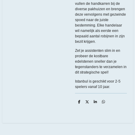
vullen de handkarren bij de
diverse pakhuizen en brengen
deze vervolgens met gezwinde
spoed naar de juiste
bestemming. Elke handelaar
wil namelijk als eerste een
bepaald aantal robijnen in zijn
bezit krijgen.
Zet je assistenten slim in en
probeer de kostbare
edelstenen sneller dan je
tegenstanders te verzamelen in
dit strategische spel!
Istanbul is geschikt voor 2-5
spelers vanaf 10 jaar.
D
D
S
D
e
e
h
e
l
e
a
l
e
l
r
e
n
e
n