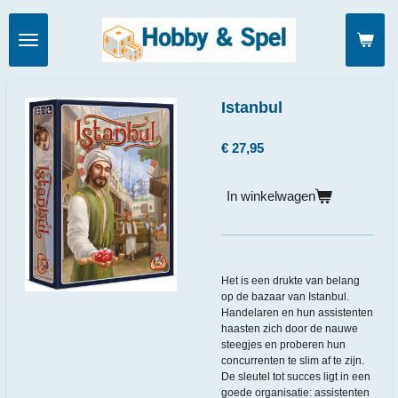
Ga
direct
naar
de
hoofdinhoud
Istanbul
€ 27,95
In winkelwagen
Het is een drukte van belang
op de bazaar van Istanbul.
Handelaren en hun assistenten
haasten zich door de nauwe
steegjes en proberen hun
concurrenten te slim af te zijn.
De sleutel tot succes ligt in een
goede organisatie: assistenten