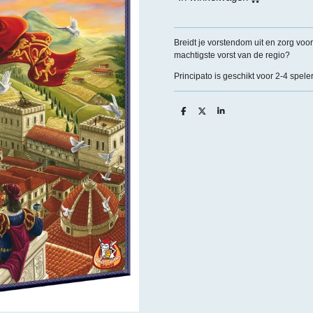
Breidt je vorstendom uit en zorg voor
machtigste vorst van de regio?
Principato is geschikt voor 2-4 speler
D
D
S
e
e
h
l
e
a
e
l
r
n
e