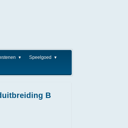
wstenen
Speelgoed
uitbreiding B