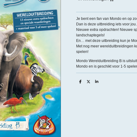
Je bent een fan van Mondo en op zo
Dan is deze uitbreiding iets voor jo
Nieuwe extra opdrachten! Nieuwe s
landschaptegels!
En… met deze uitbreiding kun je Mo
Met nog meer werelduitbreidingen k
spelen!
Mondo Werelduitbreiding B is uitslui
Mondo en is geschikt voor 1-5 speler
D
D
S
e
e
h
l
e
a
e
l
r
n
e