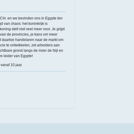
Chr. en we bevinden ons in Egypte ten
ijd van chaos: het koninkrijk is
ning stelt niet veel meer voor. Je grijpt
van de provincies, je kans om meer
urt daartoe handelaren naar de markt om
cie te ontwikkelen, zet arbeiders aan
chtbare grond langs de rivier de Nijl en
e leider van Egypte!
vanaf 10 jaar.