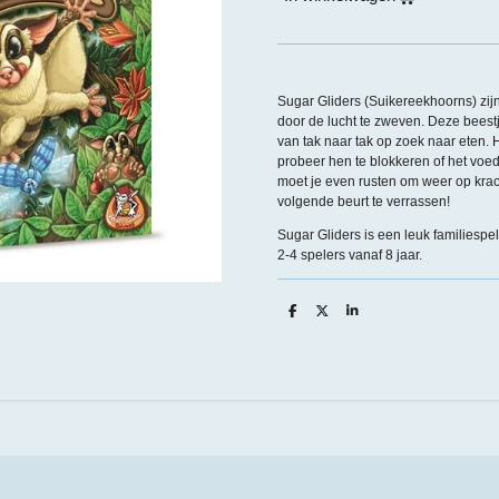
Sugar Gliders (Suikereekhoorns) zijn 
door de lucht te zweven. Deze beest
van tak naar tak op zoek naar eten. 
probeer hen te blokkeren of het vo
moet je even rusten om weer op krac
volgende beurt te verrassen!
Sugar Gliders is een leuk familiespel
2-4 spelers vanaf 8 jaar.
D
D
S
e
e
h
l
e
a
e
l
r
n
e