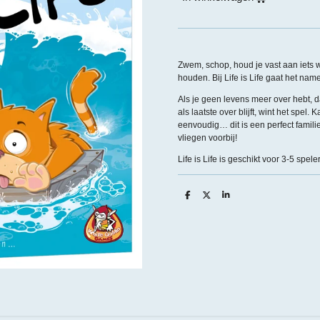
Zwem, schop, houd je vast aan iets 
houden. Bij Life is Life gaat het name
Als je geen levens meer over hebt, d
als laatste over blijft, wint het spel.
eenvoudig… dit is een perfect fami
vliegen voorbij!
Life is Life is geschikt voor 3-5 spele
D
D
S
e
e
h
l
e
a
e
l
r
n
e