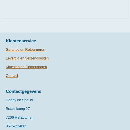
e
e
h
e
l
e
a
l
e
l
r
e
n
e
n
Klantenservice
Garantie en Retourneren
Levertijd en Verzendkosten
Klachten en Opmerkingen
Contact
Contactgegevens
Hobby en Spel.nl
Braamkamp 27
7206 HB Zutphen
0575-
224085