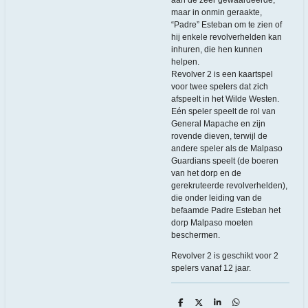
maar in onmin geraakte,
“Padre” Esteban om te zien of
hij enkele revolverhelden kan
inhuren, die hen kunnen
helpen.
Revolver 2 is een kaartspel
voor twee spelers dat zich
afspeelt in het Wilde Westen.
Eén speler speelt de rol van
General Mapache en zijn
rovende dieven, terwijl de
andere speler als de Malpaso
Guardians speelt (de boeren
van het dorp en de
gerekruteerde revolverhelden),
die onder leiding van de
befaamde Padre Esteban het
dorp Malpaso moeten
beschermen.
Revolver 2 is geschikt voor 2
spelers vanaf 12 jaar.
D
D
S
D