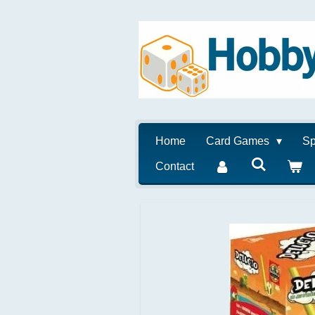
Ga
direct
naar
de
hoofdinhoud
Home
Card Games
Sp
Contact