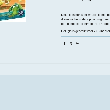
Delugio is een spel waarbij je met b
dieren uit het water op de brug moet
een goede concentratie moet hebben 
Delugio is geschikt voor 2-6 kinderen
D
D
S
e
e
h
l
e
a
e
l
r
n
e