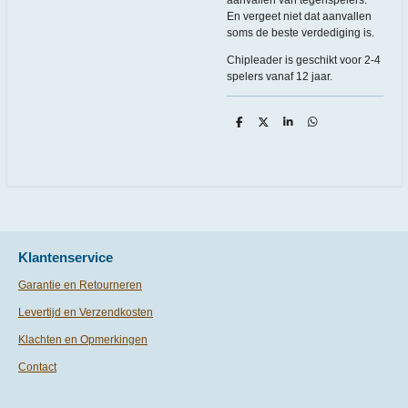
En vergeet niet dat aanvallen
soms de beste verdediging is.
Chipleader is geschikt voor 2-4
spelers vanaf 12 jaar.
D
D
S
D
e
e
h
e
l
e
a
l
e
l
r
e
n
e
n
Klantenservice
Garantie en Retourneren
Levertijd en Verzendkosten
Klachten en Opmerkingen
Contact