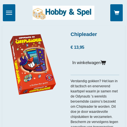
Ga
direct
naar
de
hoofdinhoud
Chipleader
€ 13,95
In winkelwagen
Verstandig gokken? Het kan in
dit tactisch en enerverend
kaartspel waarin je samen met
de Odynauts ’s werelds
beroemdste casino’s bezoekt
om Chipleader te worden. Dit
doe je door waardevolle
chipstukken te verzamelen.
Bescherm ze vervolgens tegen
aanvallen van tegenspelers.