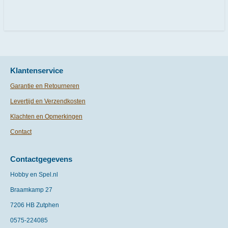
e
e
h
e
l
e
a
l
e
l
r
e
n
e
n
Klantenservice
Garantie en Retourneren
Levertijd en Verzendkosten
Klachten en Opmerkingen
Contact
Contactgegevens
Hobby en Spel.nl
Braamkamp 27
7206 HB Zutphen
0575-
224085