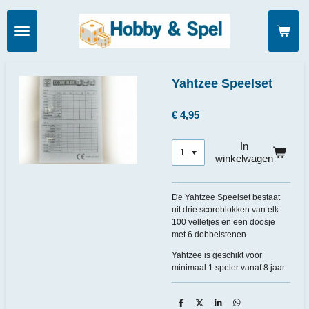
Ga
direct
naar
de
hoofdinhoud
Yahtzee Speelset
€ 4,95
In
winkelwagen
De Yahtzee Speelset bestaat
uit drie scoreblokken van elk
100 velletjes en een doosje
met 6 dobbelstenen.
Yahtzee is geschikt voor
minimaal 1 speler vanaf 8 jaar.
D
D
S
D