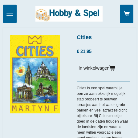
Ga
direct
naar
de
hoofdinhoud
Cities
€ 21,95
In winkelwagen
Cities is een spel waarbij je
een zo aantrekkelijk mogelijk
stad probeert te bouwen,
terrasjes aan het water, grote
parken en veel attracties dicht
bij elkaar. Bij Cities moet je
goed in de gaten houden waar
de toeristen zijn en waar ze
heen willen voordat je een
tegel aanlegt. Iedere toerist