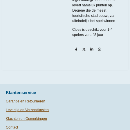
levert namelijk punten op.
Degene die de meest
toeristische stad bouwt, zal
uiteindelijk het spel winnen.
Cities is geschikt voor 1-4
spelers vanaf 8 jaar.
D
D
S
D
e
e
h
e
l
e
a
l
e
l
r
e
n
e
n
Klantenservice
Garantie en Retourneren
Levertijd en Verzendkosten
Klachten en Opmerkingen
Contact