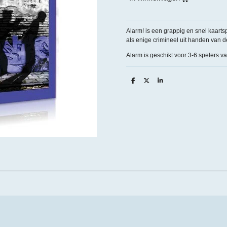
Alarm! is een grappig en snel kaarts
als enige crimineel uit handen van de p
Alarm is geschikt voor 3-6 spelers va
D
D
S
e
e
h
l
e
a
e
l
r
n
e