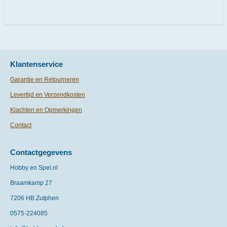
l
e
a
l
e
l
r
e
n
e
n
Klantenservice
Garantie en Retourneren
Levertijd en Verzendkosten
Klachten en Opmerkingen
Contact
Contactgegevens
Hobby en Spel.nl
Braamkamp 27
7206 HB Zutphen
0575-
224085