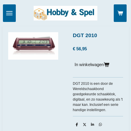
Ga
direct
naar
de
hoofdinhoud
DGT 2010
€ 56,95
In winkelwagen
DGT 2010 is een door de
Wereldschaakbond
goedgekeurde schaakklok,
digitaal, en zo nauwkeurig als 't
maar kan. Inclusief een serie
handige instellingen.
D
D
S
D
e
e
h
e