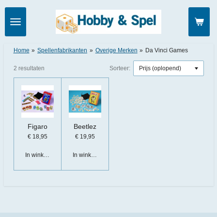
Ga
direct
naar
de
hoofdinhoud
Home
»
Spellenfabrikanten
»
Overige Merken
»
Da Vinci Games
2 resultaten
Sorteer:
Figaro
Beetlez
€ 18,95
€ 19,95
In winkelwagen
In winkelwagen